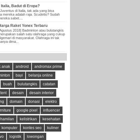
Italia, Badut di Eropa?
Juventus di Italia, tak ada yang bisa
 mereka adalah raja. Scudetto? Sudah
mereka sabet....
Harga Raket Yonex Terbaru
[Agustus 2018] Badminton atau bulutangkis
merupakan salah satu olahraga yang cukup
digemari di masyarakat. Olahraga ini tak
hanya dima...
 anak
android
andromax prime
inton
bayi
belanja online
buah
bulutangkis
catatan
tent
desain
desain interior
ing
domain
donasi
elektro
rniture
google pixel
influencer
ehamilan
kelistrikan
kesehatan
komputer
kontes seo
kuliner
vo
logistik
lowongan