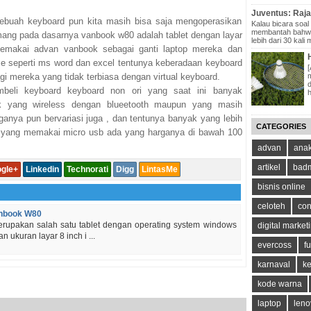
Juventus: Raja 
buah keyboard pun kita masih bisa saja mengoperasikan
Kalau bicara soal 
membantah bahwa
ang pada dasarnya vanbook w80 adalah tablet dengan layar
lebih dari 30 kali 
emakai advan vanbook sebagai ganti laptop mereka dan
ice seperti ms word dan excel tentunya keberadaan keyboard
agi mereka yang tidak terbiasa dengan virtual keyboard.
mbeli keyboard keyboard non ori yang saat ini banyak
aik yang wireless dengan blueetooth maupun yang masih
anya pun bervariasi juga , dan tentunya banyak yang lebih
CATEGORIES
k yang memakai micro usb ada yang harganya di bawah 100
advan
anak
artikel
badm
gle+
Linkedin
Technorati
Digg
LintasMe
bisnis online
celoteh
con
nbook W80
upakan salah satu tablet dengan operating system windows
digital market
n ukuran layar 8 inch i ...
evercoss
fu
karnaval
k
kode warna
laptop
leno