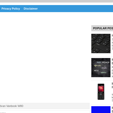
Privacy Policy
Disclaimer
POPULAR PO
J
a
dvan Vanbook W80