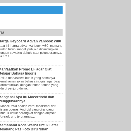
STS
Harga Keyboard Advan Vanbook W80
Saat ini harga advan vanbook w80 memang
sudah turun sangat jauh jika dibandingkan
dengan sewaktu dahulu saat peluncurannya.
ika 2 t...
Manfaatkan Promo EF agar Giat
Belajar Bahasa Inggris
Ketika mahasiswa butuh yang namanya
pemahaman akan bahasa inggris agar bisa
berkomunikasi dengan teman-teman yang
da di penjuru dunia...
Mengenal Apa Itu Mocordroid dan
Penggunaannya
MocorDroid adalah versi modifikasi dari
sistem operasi Android yang dirancang
khusus untuk perangkat dengan chipset
Spreadtrum, terutama p...
Memahami Kode Warna untuk Latar
Belakang Pas Foto Biru Nikah