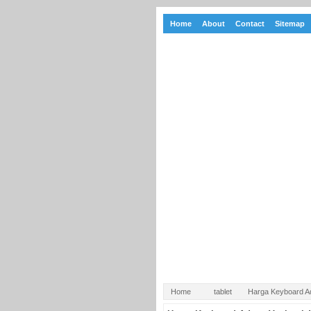
Home
About
Contact
Sitemap
Home
tablet
Harga Keyboard A