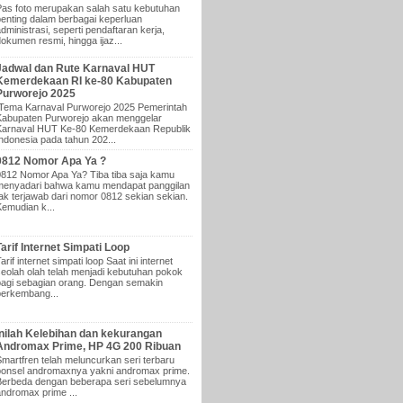
Pas foto merupakan salah satu kebutuhan
penting dalam berbagai keperluan
dministrasi, seperti pendaftaran kerja,
dokumen resmi, hingga ijaz...
Jadwal dan Rute Karnaval HUT
Kemerdekaan RI ke-80 Kabupaten
Purworejo 2025
Tema Karnaval Purworejo 2025 Pemerintah
Kabupaten Purworejo akan menggelar
Karnaval HUT Ke-80 Kemerdekaan Republik
Indonesia pada tahun 202...
0812 Nomor Apa Ya ?
0812 Nomor Apa Ya? Tiba tiba saja kamu
menyadari bahwa kamu mendapat panggilan
tak terjawab dari nomor 0812 sekian sekian.
Kemudian k...
Tarif Internet Simpati Loop
arif internet simpati loop Saat ini internet
seolah olah telah menjadi kebutuhan pokok
bagi sebagian orang. Dengan semakin
berkembang...
Inilah Kelebihan dan kekurangan
Andromax Prime, HP 4G 200 Ribuan
Smartfren telah meluncurkan seri terbaru
ponsel andromaxnya yakni andromax prime.
Berbeda dengan beberapa seri sebelumnya
andromax prime ...