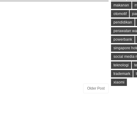
makanan
m
otomotif
pa
pendidikan
perawatan wa
powerbank
singapore hot
social media 
teknologi
t
trademark
xiaomi
Older Post