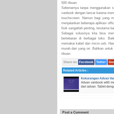
500 ribuan.
Sebenarnya tanpa menggunakan se
vanbook dengan lancar karena mem
touchscreen. Namun bagi yang m
menjalankan beberapa aplikasi off
fisik sangatlah penting, terutama b
Sebagai solusinya kita bisa me
bertebaran di berbagai toko. B
memakai kabel dan micro usb. Harg
murah dari yang ori. Bahkan untu
ribuan.
Share on:
Facebook
Twitter
Goo
Related Articles :
Kekurangan Advan Va
Advan vanbook w80 mer
dari advan. Tablet denga
Post a Comment