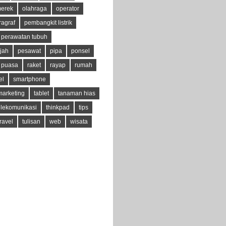
erek
olahraga
operator
ragraf
pembangkit listrik
perawatan tubuh
jah
pesawat
pipa
ponsel
puasa
raket
rayap
rumah
el
smartphone
marketing
tablet
tanaman hias
elekomunikasi
thinkpad
tips
travel
tulisan
web
wisata