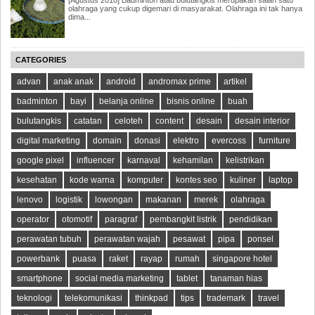
olahraga yang cukup digemari di masyarakat. Olahraga ini tak hanya
dima...
CATEGORIES
advan
anak anak
android
andromax prime
artikel
badminton
bayi
belanja online
bisnis online
buah
bulutangkis
catatan
celoteh
content
desain
desain interior
digital marketing
domain
donasi
elektro
evercoss
furniture
google pixel
influencer
karnaval
kehamilan
kelistrikan
kesehatan
kode warna
komputer
kontes seo
kuliner
laptop
lenovo
logistik
lowongan
makanan
merek
olahraga
operator
otomotif
paragraf
pembangkit listrik
pendidikan
perawatan tubuh
perawatan wajah
pesawat
pipa
ponsel
powerbank
puasa
raket
rayap
rumah
singapore hotel
smartphone
social media marketing
tablet
tanaman hias
teknologi
telekomunikasi
thinkpad
tips
trademark
travel